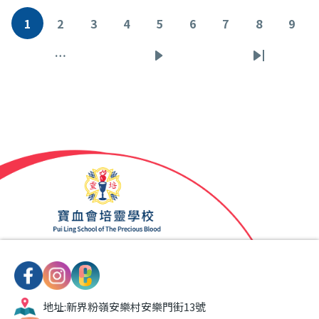
Pagination
1
2
3
4
5
6
7
8
9
目
頁
頁
頁
頁
頁
頁
頁
頁
前
面
面
面
面
面
面
面
面
…
下
Last
頁
一
page
面
頁
地址:
新界粉嶺安樂村安樂門街13號