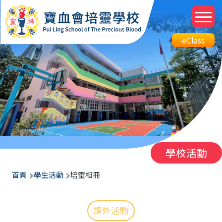
移至主內容
M
n
Top
eClass
eClass
Btn
學校活動
導
首頁
學生活動
培靈相冊
航
連
課外活動