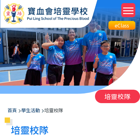
移至主內容
M
n
Top
eClass
eClass
Btn
培靈校隊
導
首頁
學生活動
培靈校隊
航
培靈校隊
連