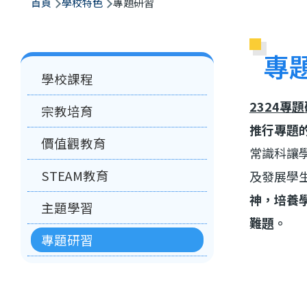
航
首頁
學校特色
專題研習
連
結
專
Main
學校課程
navigation
2324專
宗教培育
推行專題
價值觀教育
常識科讓
STEAM教育
及發展學
神，培養
主題學習
難題。
專題研習