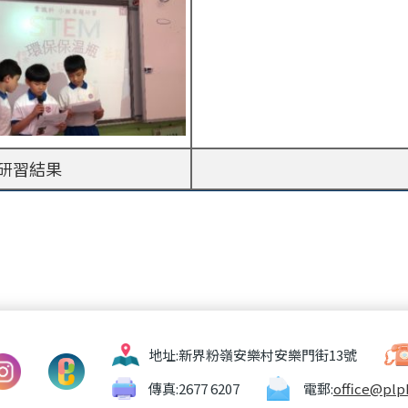
研習結果
地址:
新界粉嶺安樂村安樂門街13號
傳真:
2677 6207
電郵:
office@plp