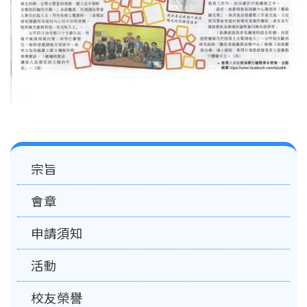
Main
宗旨
navigation
會章
申請須知
活動
校友榮譽