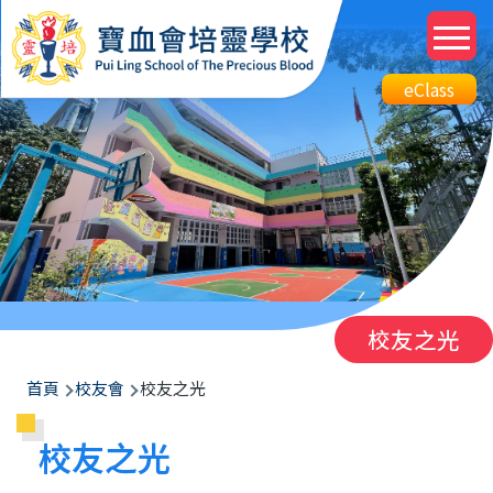
移至主內容
M
n
Top
eClass
eClass
Btn
校友之光
導
首頁
校友會
校友之光
航
校友之光
連