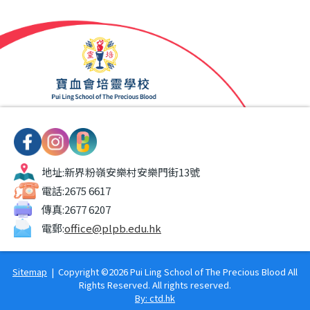
地址:
新界粉嶺安樂村安樂門街13號
電話:
2675 6617
傳真:
2677 6207
電郵:
office@plpb.edu.hk
Sitemap
| Copyright ©
2026 Pui Ling School of The Precious Blood All
Rights Reserved. All rights reserved.
By: ctd.hk