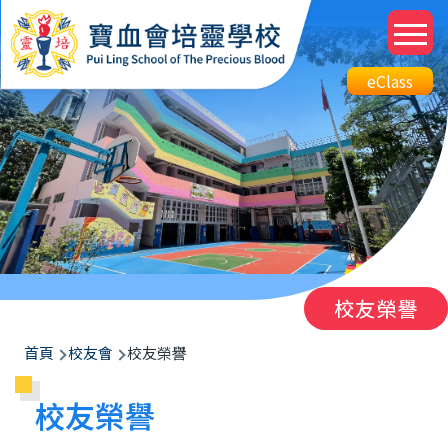
移至主內容
M
n
Top
eClass
eClass
Btn
校友榮譽
導
首頁
校友會
校友榮譽
航
校友榮譽
連