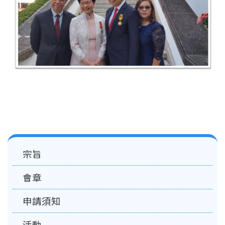
Main
宗旨
navigation
會章
申請須知
活動