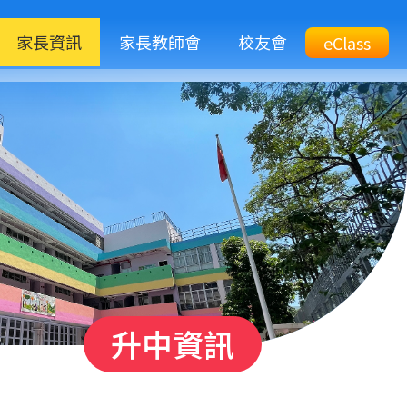
M
家長資訊
家長教師會
校友會
Top
eClass
eClass
n
Btn
升中資訊