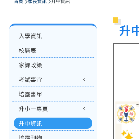
航
首頁
家長資訊
升中資訊
連
結
升
Main
入學資訊
navigation
校曆表
家課政策
考試事宜
培靈書單
升小一專頁
升中資訊
培靈刊物