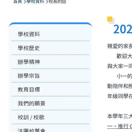
航
首頁
學校資料
校長的話
連
結
202
Main
學校資料
navigation
親愛的家
學校歷史
歡迎大家
辦學精神
與大家一
辦學宗旨
小一的新
動陪伴和
教育目標
年級同學
我們的願景
本學年三
校訓 / 校歌
一、推行
G
法團校董會