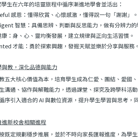
學生在六年的培靈旅程中循序漸進地學會並活出：
eful
感恩：懂得欣賞、心懷感激，懂得說一句「謝謝」
ligent
智慧：具備思辨、判斷與反思能力，做有分辨力的
健康：身、心、靈均衡發展，建立規律與正向生活習慣。
nted
才能：勇於探索興趣，發掘天賦並樂於分享與服務
學與教，深化品德與能力
教五大核心價值為本，培育學生成為仁愛、團結、愛國、
生溝通、協作與解難能力，透過課堂、探究及跨學科活動
循序引入適合的
AI
與數位資源，提升學生學習與思考，
推進新校舍相關進程
按既定規劃穩步推展，並於不時向家長匯報進度，為學生