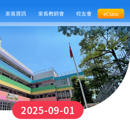
M
家長資訊
家長教師會
校友會
Top
eClass
eClass
n
Btn
2025-09-01