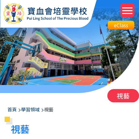
移至主內容
M
n
Top
eClass
eClass
Btn
視藝
導
首頁
學習領域
視藝
航
視藝
連