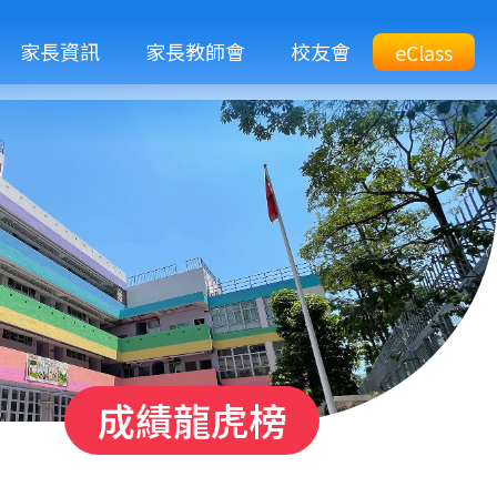
M
家長資訊
家長教師會
校友會
Top
eClass
eClass
n
Btn
成績龍虎榜