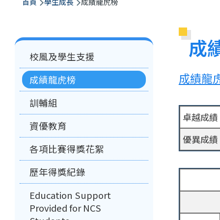
航
首頁
學生成長
成績龍虎榜
連
結
成
Main
校風及學生支援
navigation
成績龍
成績龍虎榜
訓輔組
卓越成績
資優教育
優異成績
各項比賽得獎花絮
歷年得獎紀錄
Education Support
Provided for NCS