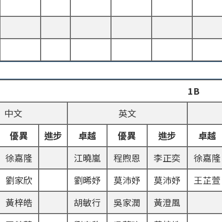
1B
中文
英文
優異
進步
卓越
優異
進步
卓越
徐嘉隆
江曉嵐
程煦恩
李正奕
徐嘉隆
劉家欣
劉晞妤
莫沛妤
莫沛妤
王芷萱
黃梓皓
胡敏行
吳家潤
黃澄風