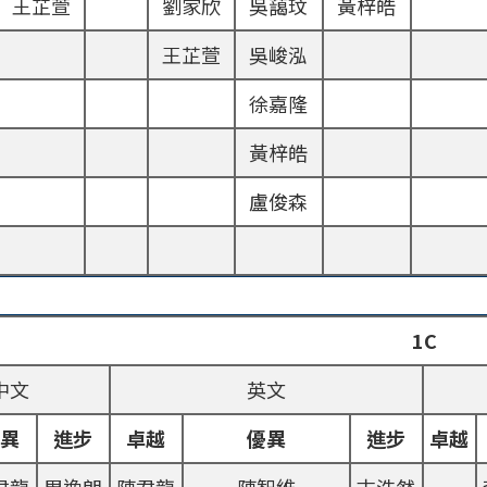
王芷萱
劉家欣
吳藹玟
黃梓皓
王芷萱
吳峻泓
徐嘉隆
黃梓皓
盧俊森
1C
中文
英文
優異
進步
卓越
優異
進步
卓越