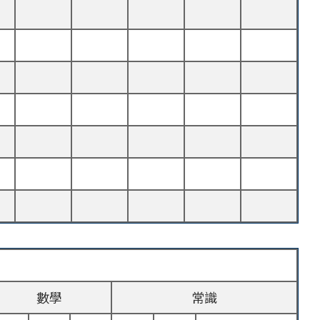
數學
常識