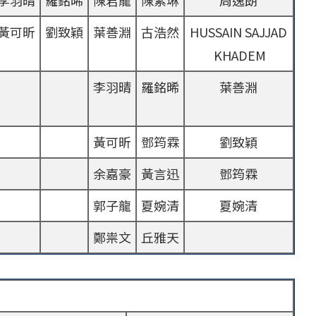
李羽晴
羅銘晞
陳君龍
陳紫琳
周逸朗
黃可昕
劉致穎
葉善淵
古浩然
HUSSAIN SAJJAD
KHADEM
李羽晴
羅銘晞
葉善淵
黃可昕
鄧筠霖
劉致穎
余嘉豪
黃言迅
鄧筠霖
郭子龍
夏婉清
夏婉清
鄭祟文
丘雅天