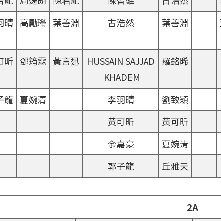
君龍
周逸朗
陳君龍
陳智維
古浩然
羽晴
高勵㼆
葉善淵
古浩然
葉善淵
可昕
鄧筠霖
黃言迅
HUSSAIN SAJJAD
羅銘晞
KHADEM
子龍
夏婉清
李羽晴
劉致穎
黃可昕
黃可昕
余嘉豪
夏婉清
郭子龍
丘雅天
2A