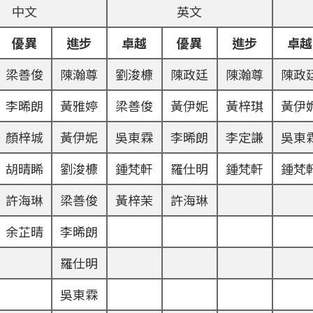
中文
英文
優異
進步
卓越
優異
進步
卓越
梁善俊
陳瀚尊
劉浚槺
陳政廷
陳瀚尊
陳政
李晞朗
黃雅婷
梁善俊
黃伊妮
黃梓琪
黃伊
顏梓城
黃伊妮
吳東霖
李晞朗
李定謙
吳東
胡晴睎
劉浚槺
鍾梵軒
羅仕明
鍾梵軒
鍾梵
許海琳
梁善俊
黃梓茉
許海琳
余芷晴
李晞朗
羅仕明
吳東霖