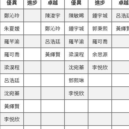
優異
進步
卓越
優異
進步
卓越
鄭沁玲
陳浚宇
陳敏晞
鍾宇城
呂浩
朱夏媛
鄭沁玲
鍾宇城
郭秉熙
黃繹
羅芊渝
呂浩廷
羅芊渝
羅可喬
羅可喬
黃繹賢
梁淏程
余思源
梁淏程
沈宛蓁
李悦欣
呂浩廷
鄧熙琳
沈宛蓁
李悦欣
黃繹賢
李悦欣