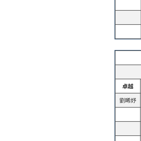
卓越
劉晞妤