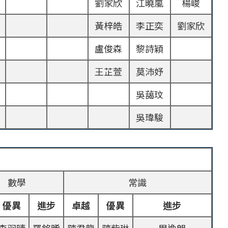
劉家欣
江曉嵐
楊峻
黃梓皓
李正奕
劉家欣
盧俊森
黎詩穎
王芷萱
莫沛妤
吳藹玟
吳瑋駿
數學
常識
優異
進步
卓越
優異
進步