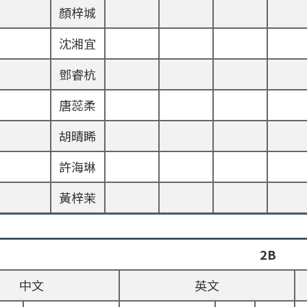
顏梓城
沈湘宜
鄧睿杭
唐蕊柔
胡晴睎
許海琳
黃梓茉
2B
中文
英文