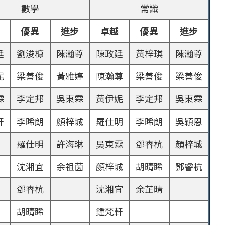
數學
常識
優異
進步
卓越
優異
進步
廷
劉浚槺
陳瀚尊
陳政廷
黃梓琪
陳瀚尊
妮
梁善俊
黃雅婷
陳瀚尊
梁善俊
梁善俊
霖
李定邦
吳東霖
黃伊妮
李定邦
吳東霖
軒
李晞朗
顏梓城
羅仕明
李晞朗
吳穎恩
羅仕明
許海琳
吳東霖
鄧睿杭
顏梓城
沈湘宜
余祖茵
顏梓城
胡晴睎
鄧睿杭
鄧睿杭
沈湘宜
余芷晴
胡晴睎
鍾梵軒