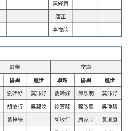
黃繹賢
唐正
李悦欣
數學
常識
優異
進步
卓越
優異
進步
劉晞妤
莫沛妤
劉晞妤
陳烈明
莫沛妤
胡敏行
吳藹玟
徐嘉隆
程煦恩
吳瑋駿
黃梓皓
胡敏行
周家宇
黃澄風