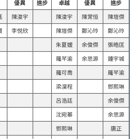
優異
進步
卓越
優異
進步
廷
陳浚宇
陳浚宇
陳常恒
陳塏傑
賢
李悦欣
陳塏傑
鄭沁玲
鄭沁玲
朱夏媛
余俊傑
張皓匡
羅芊渝
余思源
鍾宇城
羅可喬
羅芊渝
梁淏程
鄧熙琳
呂浩廷
余俊傑
沈宛蓁
余思源
鄧熙琳
唐正