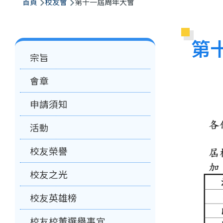
航
首頁
校友會
第十一屆周年大會
連
結
第
Main
宗旨
navigation
會章
申請須知
活動
校友榮譽
校友之光
校友英雄榜
校友校董選舉事宜