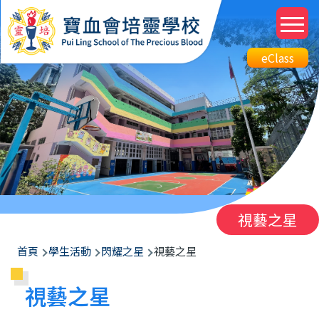
移至主內容
M
n
Top
eClass
eClass
Btn
視藝之星
導
首頁
學生活動
閃耀之星
視藝之星
航
視藝之星
連