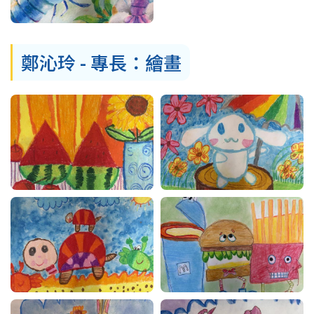
鄭沁玲 - 專長：繪畫