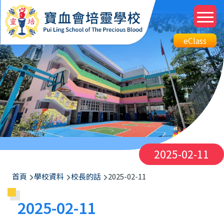
移至主內容
M
n
Top
eClass
eClass
Btn
2025-02-11
導
首頁
學校資料
校長的話
2025-02-11
航
2025-02-11
連