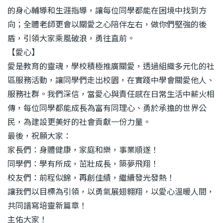
的身心輔導和生涯指導，讓每位同學都能在困境中找到方
向；全體老師更會以關愛之心陪伴左右，做你們堅強的後
盾，引領大家乘風破浪，勇往直前。
【愛心】
愛是教育的靈魂，學校積極推廣關愛，透過組織多元化的社
區服務活動，讓同學們走出校園，在實踐中學會關愛他人、
服務社群。我們深信，當愛心與責任感在日常生活中薪火相
傳，每位同學都能成長為富有同理心、勇於承擔的世界公
民，為建設更美好的社會貢獻一份力量。
最後，祝願大家：
家長們：身體健康，家庭和樂，事業順遂！
同學們：學有所成，茁壯成長，築夢飛翔！
校友們：前程似錦，再創佳績，繼續發光發熱！
讓我們以目標為引領，以勇氣展翅翱翔，以愛心溫暖人間，
共同譜寫培靈新篇章！
主佑大家！