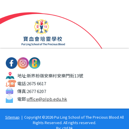
地址:
新界粉嶺安樂村安樂門街13號
電話:
2675 6617
傳真:
2677 6207
電郵:
office@plpb.edu.hk
Sitemap
| Copyright ©
2026 Pui Ling School of The Precious Blood All
Rights Reserved. All rights reserved.
By: ctd.hk