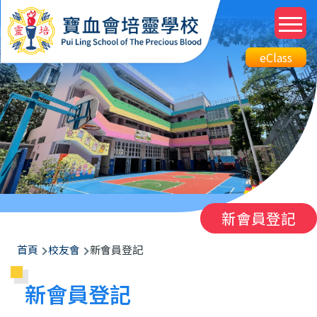
移至主內容
M
n
Top
eClass
eClass
Btn
新會員登記
導
首頁
校友會
新會員登記
航
新會員登記
連