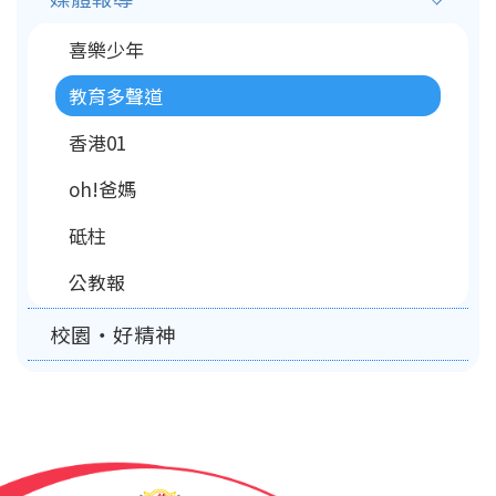
喜樂少年
教育多聲道
香港01
oh!爸媽
砥柱
公教報
校園‧好精神