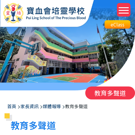
移至主內容
M
n
Top
eClass
eClass
Btn
教育多聲道
導
首頁
家長資訊
媒體報導
教育多聲道
航
教育多聲道
連