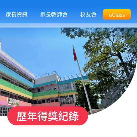
M
家長資訊
家長教師會
校友會
Top
eClass
eClass
n
Btn
歷年得獎紀錄