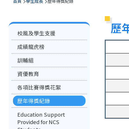
航
首頁
學生成長
歷年得獎紀錄
連
結
歷
Main
校風及學生支援
navigation
成績龍虎榜
訓輔組
資優教育
各項比賽得獎花絮
歷年得獎紀錄
Education Support
Provided for NCS