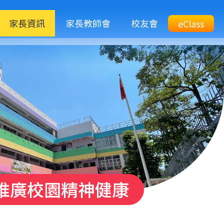
M
家長資訊
家長教師會
校友會
Top
eClass
eClass
n
Btn
推廣校園精神健康