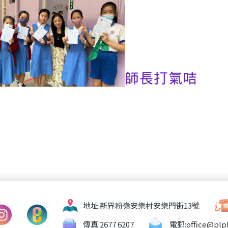
地址:
新界粉嶺安樂村安樂門街13號
傳真:
2677 6207
電郵:
office@plp