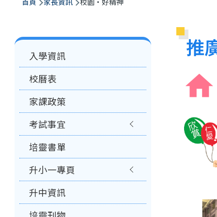
航
首頁
家長資訊
校園‧好精神
連
結
推
Main
入學資訊
navigation
校曆表
家課政策
考試事宜
培靈書單
升小一專頁
升中資訊
培靈刊物