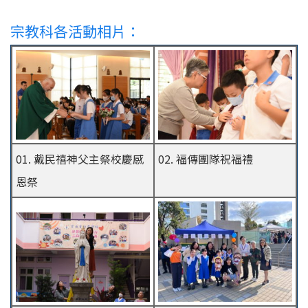
宗教科各活動相片：
01. 戴民禧神父主祭校慶感
02. 福傳團隊祝福禮
恩祭