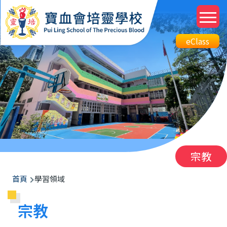
移至主內容
M
n
Top
eClass
eClass
Btn
宗教
導
首頁
學習領域
航
宗教
連