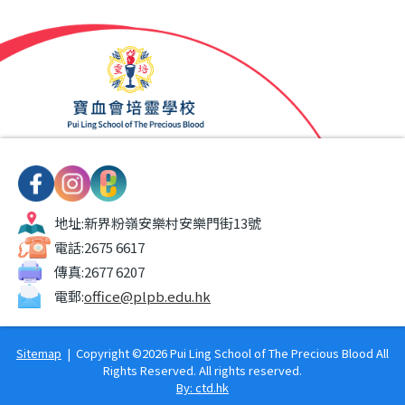
地址:
新界粉嶺安樂村安樂門街13號
電話:
2675 6617
傳真:
2677 6207
電郵:
office@plpb.edu.hk
Sitemap
| Copyright ©
2026 Pui Ling School of The Precious Blood All
Rights Reserved. All rights reserved.
By: ctd.hk