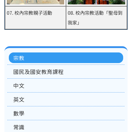
07. 校內宗教親子活動
08. 校內宗教活動「聖母到
我家」
Main
宗教
navigation
國民及國安教育課程
中文
英文
數學
常識