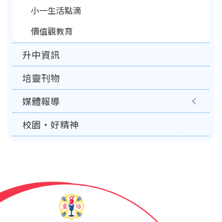
小一生活點滴
價值觀教育
升中資訊
培靈刊物
媒體報導
校園‧好精神