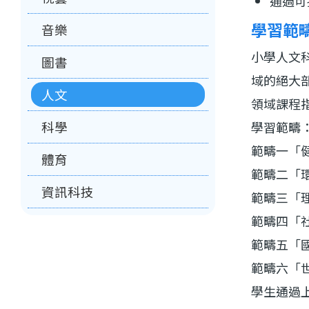
通過可
學習範
音樂
小學人文
圖書
域的絕大
人文
領域課程
科學
學習範疇
範疇一「
體育
範疇二「
資訊科技
範疇三「
範疇四「
範疇五「
範疇六「
學生通過