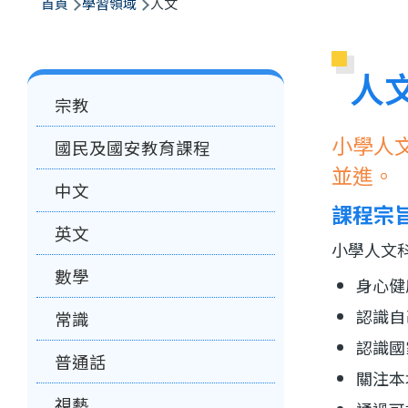
航
首頁
學習領域
人文
連
結
人
Main
宗教
navigation
小學人
國民及國安教育課程
並進。
中文
課程宗
英文
小學人文
數學
身心健
認識自
常識
認識國
普通話
關注本
視藝