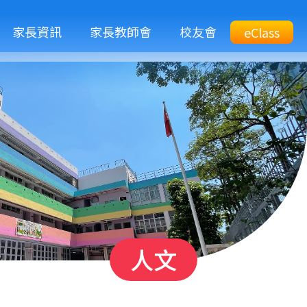
M
家長資訊
家長教師會
校友會
Top
eClass
eClass
n
Btn
人文