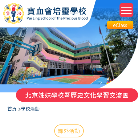
移至主內容
M
n
Top
eClass
eClass
Btn
北京姊妹學校暨歷史文化學習交流團
導
首頁
學校活動
航
連
課外活動