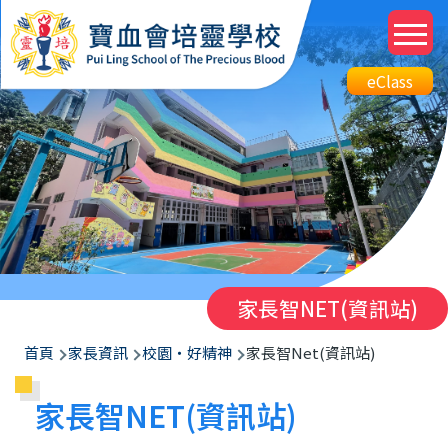
移至主內容
M
n
Top
eClass
eClass
Btn
家長智NET(資訊站)
導
首頁
家長資訊
校園‧好精神
家長智Net(資訊站)
航
家長智NET(資訊站)
連