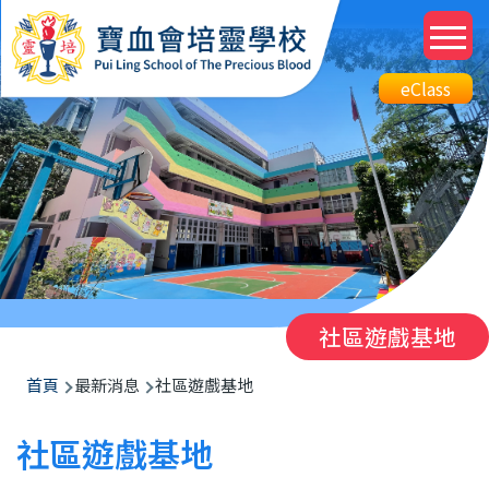
移至主內容
M
n
Top
eClass
eClass
Btn
社區遊戲基地
導
首頁
最新消息
社區遊戲基地
航
社區遊戲基地
連