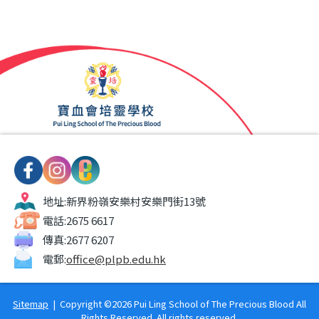
地址:
新界粉嶺安樂村安樂門街13號
電話:
2675 6617
傳真:
2677 6207
電郵:
office@plpb.edu.hk
Sitemap
| Copyright ©
2026 Pui Ling School of The Precious Blood All
Rights Reserved. All rights reserved.