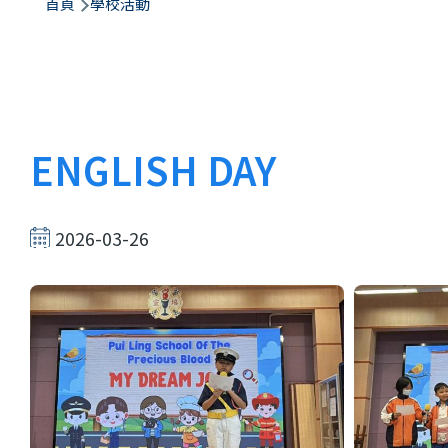
航
首頁
學校活動
連
結
ENGLISH DAY
2026-03-26