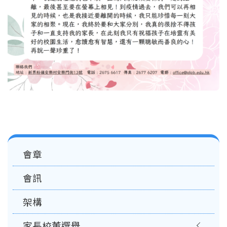
Main
會章
navigation
會訊
架構
家長校董選舉