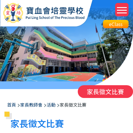
移至主內容
M
n
Top
eClass
eClass
Btn
家長徵文比賽
導
首頁
家長教師會
活動
家長徵文比賽
航
家長徵文比賽
連