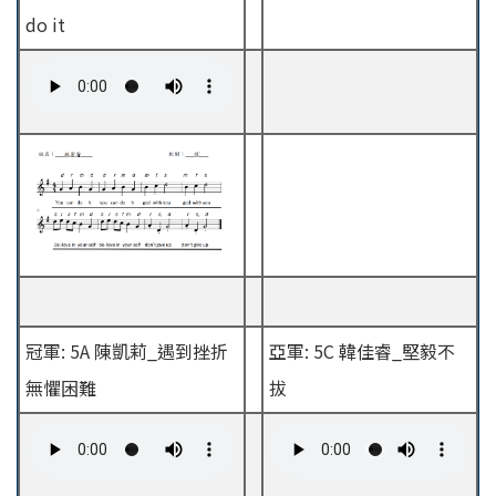
do it
冠軍: 5A 陳凱莉_遇到挫折
亞軍: 5C 韓佳睿_堅毅不
無懼困難
拔