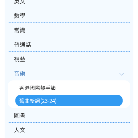
英文
數學
常識
普通話
視藝
音樂
香港國際鼓手節
舊曲新詞(23-24)
圖書
人文