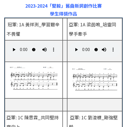
結
2023-2024「堅毅」舊曲新詞創作比賽
學生得獎作品
冠軍: 1A 黃祥洌_學習艱辛
亞軍: 1A 梁茵鳴_培靈同
不畏懼
學手牽手
亞軍: 1C 陳思霖_共同堅持
亞軍: 1C 劉浚槺_剛強堅
齊向上
毅