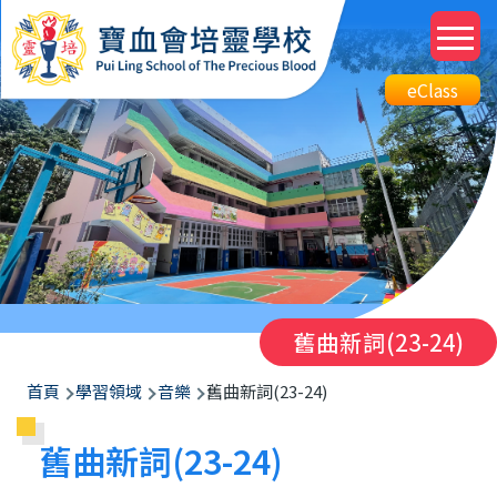
移至主內容
M
n
Top
eClass
eClass
Btn
舊曲新詞(23-24)
導
首頁
學習領域
音樂
舊曲新詞(23-24)
航
舊曲新詞(23-24)
連