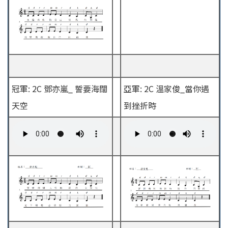
冠軍: 2C 鄧亦嵐_ 誓要海闊
亞軍: 2C 溫家俊_當你遇
天空
到挫折時