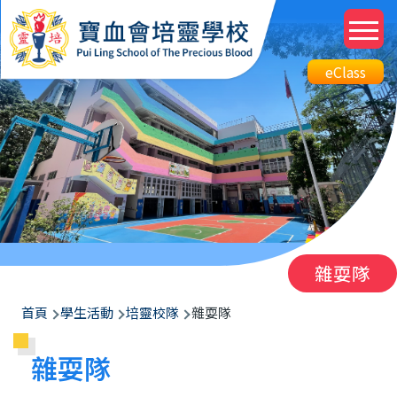
移至主內容
M
n
Top
eClass
eClass
Btn
雜耍隊
導
首頁
學生活動
培靈校隊
雜耍隊
航
雜耍隊
連