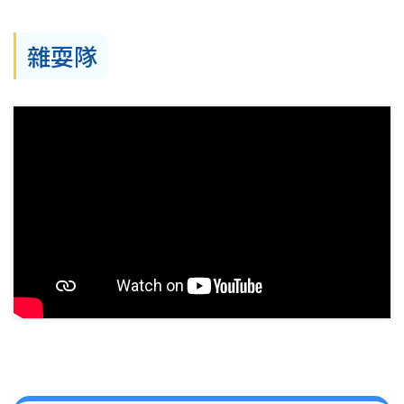
結
雜耍隊