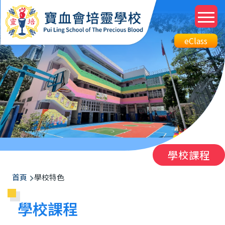
移至主內容
M
n
Top
eClass
eClass
Btn
學校課程
導
首頁
學校特色
航
學校課程
連