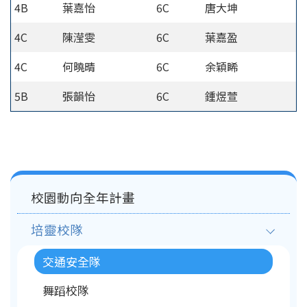
4B
葉嘉怡
6C
唐大坤
4C
陳滢雯
6C
葉嘉盈
4C
何曉晴
6C
余穎睎
5B
張韻怡
6C
鍾煜萱
Main
校園動向全年計畫
navigation
培靈校隊
交通安全隊
舞蹈校隊