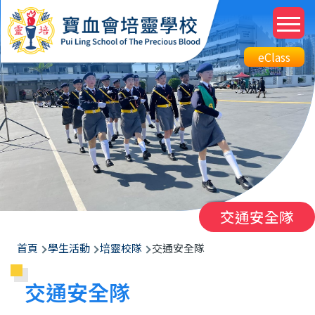
移至主內容
M
n
Top
eClass
eClass
Btn
交通安全隊
導
首頁
學生活動
培靈校隊
交通安全隊
航
交通安全隊
連