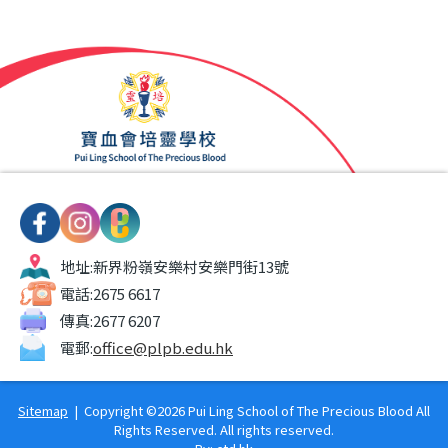
地址:
新界粉嶺安樂村安樂門街13號
電話:
2675 6617
傳真:
2677 6207
電郵:
office@plpb.edu.hk
Sitemap
| Copyright ©
2026 Pui Ling School of The Precious Blood All
Rights Reserved. All rights reserved.