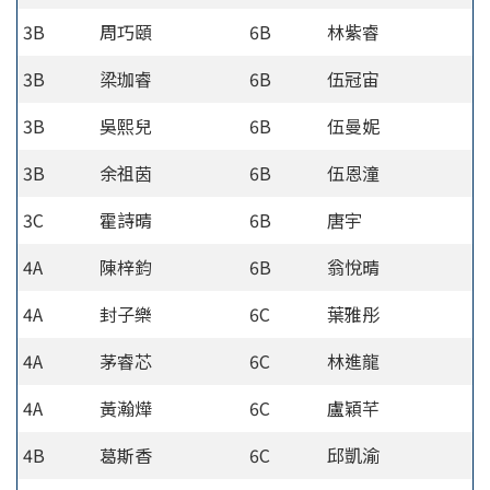
3B
周巧頤
6B
林紫睿
3B
梁珈睿
6B
伍冠宙
3B
吳熙兒
6B
伍曼妮
3B
余祖茵
6B
伍恩潼
3C
霍詩晴
6B
唐宇
4A
陳梓鈞
6B
翁悅晴
4A
封子樂
6C
葉雅彤
4A
茅睿芯
6C
林進龍
4A
黃瀚燁
6C
盧穎芊
4B
葛斯香
6C
邱凱渝