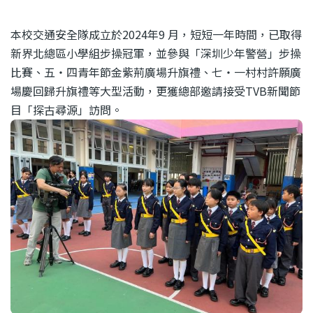
結
本校交通安全隊成立於2024年9 月，短短一年時間，已取得
新界北總區小學組步操冠軍，並參與「深圳少年警營」步操
比賽、五‧四青年節金紫荊廣場升旗禮、七‧一村村許願廣
場慶回歸升旗禮等大型活動，更獲總部邀請接受TVB新聞節
目「探古尋源」訪問。