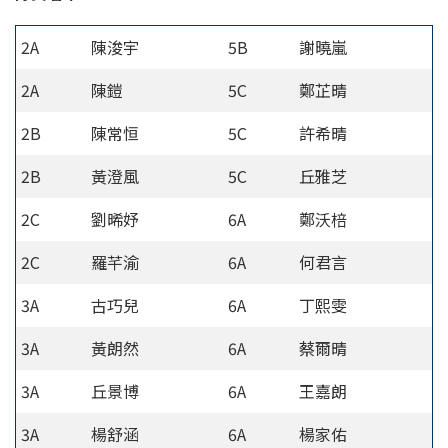
2A
陳浚宇
5B
謝曉嵐
2A
陳鎧
5C
鄭芷晴
2B
陳常恒
5C
許希晴
2B
黃澄風
5C
丘雅芝
2C
劉晞妤
6A
鄭沃棓
2C
羅芊渝
6A
何君言
3A
古巧兒
6A
丁熙雯
3A
黃朗然
6A
蔡爾晴
3A
丘景博
6A
王嘉朗
3A
楊舒涵
6A
楊家佑