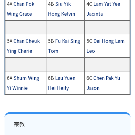
4A
Chan Pok
4B
Siu Yik
4C
Lam Yat Yee
Wing Grace
Hong Kelvin
Jacinta
5A
Chan Cheuk
5B
Fu Kai Sing
5C
Dai Hong Lam
Ying Cherie
Tom
Leo
6A
Shum Wing
6B
Lau Yuen
6C
Chen Pak Yu
Yi Winnie
Hei Heily
Jason
Main
宗教
navigation