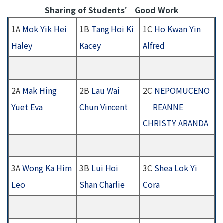
結
Sharing of Students’ Good Work
1A
Mok Yik Hei
1B
Tang Hoi Ki
1C
Ho Kwan Yin
Haley
Kacey
Alfred
2A
Mak Hing
2B
Lau Wai
2C
NEPOMUCENO
Yuet Eva
Chun Vincent
REANNE
CHRISTY ARANDA
3A
Wong Ka Him
3B
Lui Hoi
3C
Shea Lok Yi
Leo
Shan Charlie
Cora