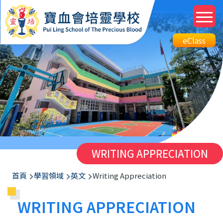
移至主內容
M
n
Top
eClass
eClass
Btn
WRITING APPRECIATION
導
首頁
學習領域
英文
Writing Appreciation
航
WRITING APPRECIATION
連