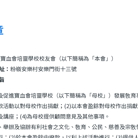
章
寶血會培靈學校校友會（以下簡稱為「本會」）
地址：
粉嶺安樂村安樂門街十三號
旨
及促進寶血會培靈學校（以下簡稱為「母校」）發展敎育事
款活動以對母校作出捐獻；(2)以本會盈餘對母校作出捐獻
及講座；(4)為母校提供顧問意見及其他事項。
、舉辦及協辦有利社會之文化、敎育、公民、慈善及宗敎性
行；(2)於本會盈餘中撥款，以利上述活動進行；(3)提