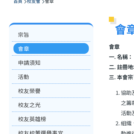
航
首頁
校友會
會章
連
結
會
Main
宗旨
navigation
會章
會章
一. 名稱：
申請須知
二. 註冊
活動
三.
本會宗
校友榮譽
協助
之籌
校友之光
活動
校友英雄榜
組織
校友校董選舉事宜
動進