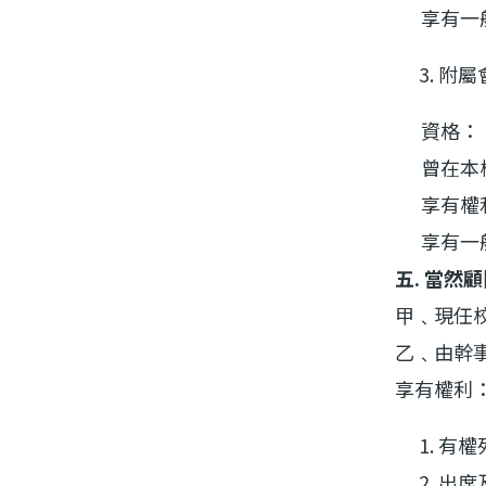
享有一般
附屬
資格：
曾在本校
享有權
享有一般
五. 當然
甲﹑現任
乙﹑由幹
享有權利
有權
出席