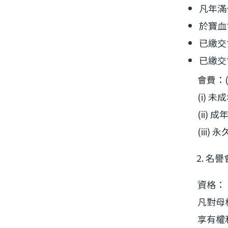
凡年滿
於寶血
已繳交
已繳交
會費：(每年
(i) 未
(ii) 
(iii
名譽
資格：
凡對母校
享有權