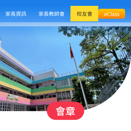
M
家長資訊
家長教師會
校友會
Top
eClass
eClass
n
Btn
會章