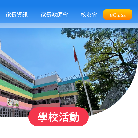
M
家長資訊
家長教師會
校友會
Top
eClass
eClass
n
Btn
學校活動