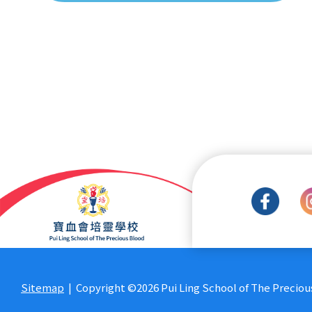
Pagination
Sitemap
| Copyright ©
2026 Pui Ling School of The Precious