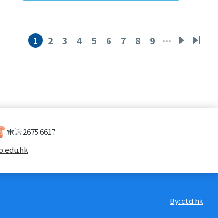
1
2
3
4
5
6
7
8
9
…
目
頁
頁
頁
頁
頁
頁
頁
頁
下
Last
前
面
面
面
面
面
面
面
面
一
page
頁
頁
面
電話:
2675 6617
b.edu.hk
By: ctd.hk