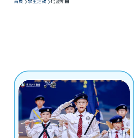
航
首頁
學生活動
培靈相冊
連
結