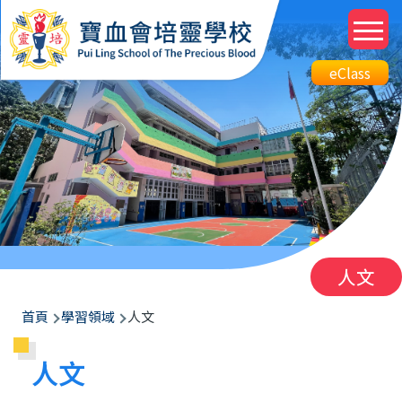
移至主內容
M
n
Top
eClass
eClass
Btn
人文
導
首頁
學習領域
人文
航
人文
連