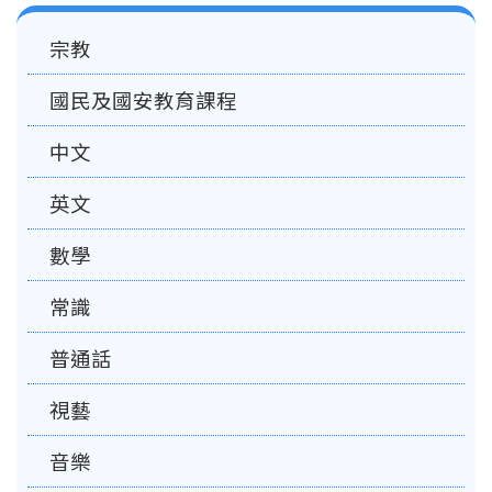
Main
宗教
navigation
國民及國安教育課程
中文
英文
數學
常識
普通話
視藝
音樂