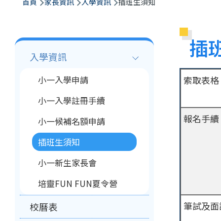
航
首頁
家長資訊
入學資訊
插班生須知
連
結
插
Main
入學資訊
navigation
小一入學申請
索取表格
小一入學註冊手續
報名手續
小一候補名額申請
插班生須知
小一新生家長會
培靈FUN FUN夏令營
筆試及面
校曆表