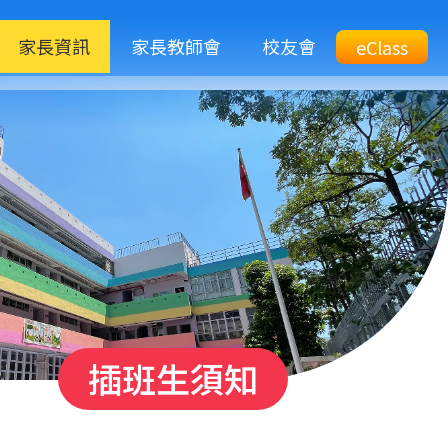
M
家長資訊
家長教師會
校友會
Top
eClass
eClass
n
Btn
插班生須知