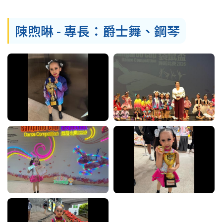
結
陳煦晽 - 專長：爵士舞、鋼琴