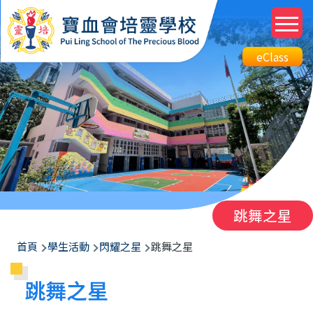
移至主內容
M
n
Top
eClass
eClass
Btn
跳舞之星
導
首頁
學生活動
閃耀之星
跳舞之星
航
跳舞之星
連