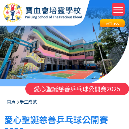
移至主內容
M
n
Top
eClass
eClass
Btn
愛心聖誕慈善乒乓球公開賽2025
導
首頁
學生成就
航
愛心聖誕慈善乒乓球公開賽
連