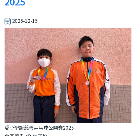
結
2025
2025-12-15
愛心聖誕慈善乒乓球公開賽
2025
金盃優異
4B
林子鈞