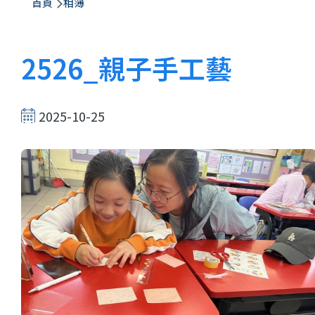
航
首頁
相簿
連
結
2526_親子手工藝
2025-10-25