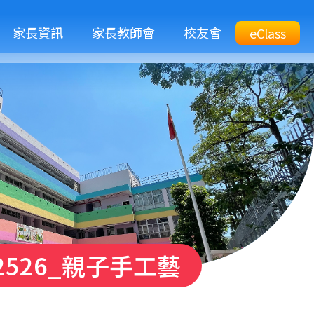
M
家長資訊
家長教師會
校友會
Top
eClass
eClass
n
Btn
2526_親子手工藝