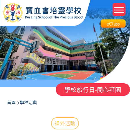
移至主內容
M
n
Top
eClass
eClass
Btn
學校旅行日-開心莊園
導
首頁
學校活動
航
連
課外活動