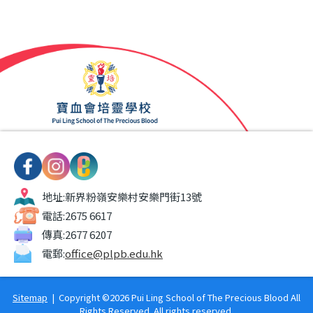
地址:
新界粉嶺安樂村安樂門街13號
電話:
2675 6617
傳真:
2677 6207
電郵:
office@plpb.edu.hk
Sitemap
| Copyright ©
2026 Pui Ling School of The Precious Blood All
Rights Reserved. All rights reserved.